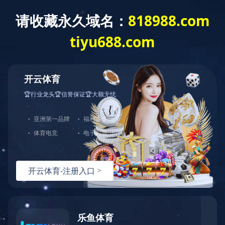
乐动-乐动(中
乐动-乐动(中
政策法
产业市
节能技
国)
国)
规
场
术
站内搜索：
站内搜索
所有文章
1.
[
行业要闻
]
箭牌瓷砖摩登东方风格空间鉴赏|让宋韵风雅栖居日常
当东方美学的留白意境，遇上当代生活的松弛表达，箭牌瓷砖以 “摩登东方
千年的风雅诗。 灵感溯源：宋韵风骨，东方新生，藏在宋代的极简与雅致
式建筑的线条中汲取灵感，褪去繁复雕饰 以温润木色、赭红暖调、石纹肌