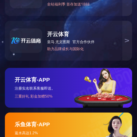
7.
[
行业要闻
]
荣耀加冕·实力见证 箭牌瓷砖一举斩获四项重磅荣誉
5月10日，2026佛山陶瓷品牌案例互学共享盛会在佛山电视台隆重举行。
砖”为主题，汇聚佛山陶瓷行业标杆品牌与业界精英，以案例互学、资源共
路径。 箭牌瓷砖凭借卓越的品牌实力与产品创新表现，一举斩获“陶瓷一线品
百家经营示范品牌”三项重磅行业大奖。同时，箭牌瓷砖官方团购直播间账
8.
[
行业要闻
]
2026淘宝天猫618第二波红包口令活动今日开启！618淘宝京
天猫618红包主口令推荐
618 年中大促鏖战正酣，作为上半年电商购物的 “终极战场”，2026 年淘宝
爆发期。5 月28日 0 点，淘宝第二波红包加码活动正式启动，相比第一
奖概率翻倍，还能叠加 625 亿国家以旧换新补贴，实现 “红包 + 满减 + 
妆、服饰的最佳窗口期。 2026年5月28日亲自实测有效……
9.
[
行业要闻
]
2026淘宝天猫618第二波红包口令活动今日开启！618淘宝京
东天猫618红包主口令推荐