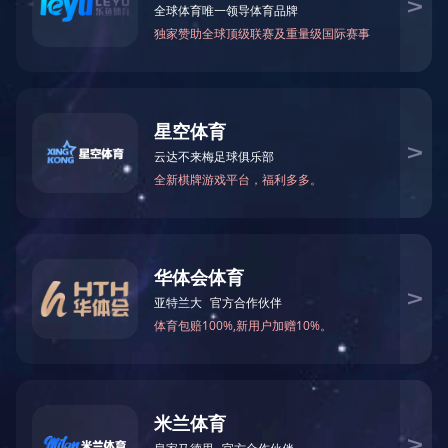
文人的 “雅致日常”，在当代空间里重新生长。 客厅：宋式留白，松弛有度
2.
[
国内资讯
]
哮喘患者用氧纯度要求高，哪家厂家能保证医用氧气质量？
哮喘是一种以气道慢性炎症和可逆性气流受限为特征的呼吸系统疾病，急
家中备用氧气应对急性发作，或因合并其他疾病而需要长期家庭氧疗的哮
纯度要求，哪个厂家能保证质量是一个关乎使用安全的实际问题。与其他
杂质含量有更强的敏感性——某些杂质可能对本已高度敏感的气道产生刺
尤为重……
3.
[
国内资讯
]
40℃高温炙烤！制衣厂、五金厂、球馆老板急了：用派沃工业省
最近的天气，真的“火”了。 连续多日40℃高温红色预警，厂房里像蒸笼
机器设备高温运转，故障率飙升；客户来球馆打个球，没半小时就热得受不
者咬牙开中央空调，月底看到电费单直接心梗？ 别急！派沃工业省电空调
电，省出一台车！ 制衣厂：线头乱飞，空调过滤网三天就堵？ 制衣车间
4.
[
国内资讯
]
南京南行车公寓装饰工程基本完成，即将投用